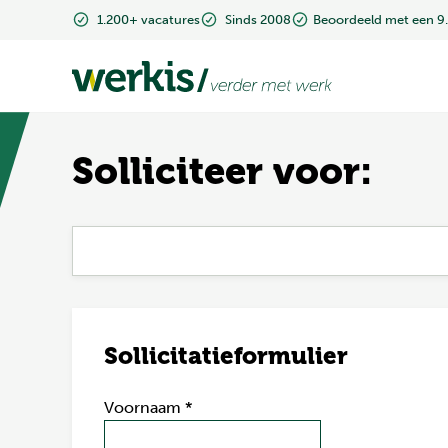
1.200+ vacatures
1.200+ vacatures
Sinds 2008
Sinds 2008
Beoordeeld met een 9
Beoordeeld met een 9
Solliciteer voor:
Sollicitatieformulier
Voornaam
*