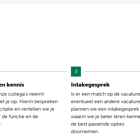
?
3
n kennis
Intakegesprek
nze collega's neemt
Is er een match op de vacature
t je op. Hierin bespreken
eventueel een andere vacatur
citatie en vertellen we je
plannen we een intakegesprek
 de functie en de
waarin we je beter leren kenn
.
de best passende opties
doornemen.