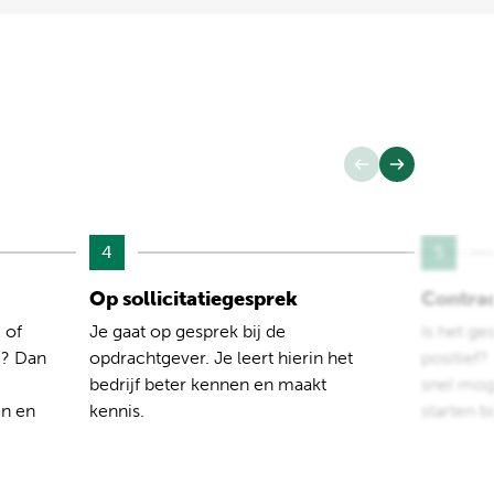
4
5
Op sollicitatiegesprek
Contra
 of
Je gaat op gesprek bij de
Is het ge
e? Dan
opdrachtgever. Je leert hierin het
positief
bedrijf beter kennen en maakt
snel moge
en en
kennis.
starten b