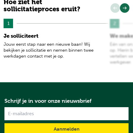
Hoe ziet het
sollicitatieproces eruit?
1
2
Je solliciteert
We make
Jouw eerst stap naar een nieuwe baan! Wij
Eén van on
bekijken je sollicitatie en nemen binnen twee
op. Hierin b
werkdagen contact met je op.
vertellen w
werkgever.
Schrijf je in voor onze nieuwsbrief
Name