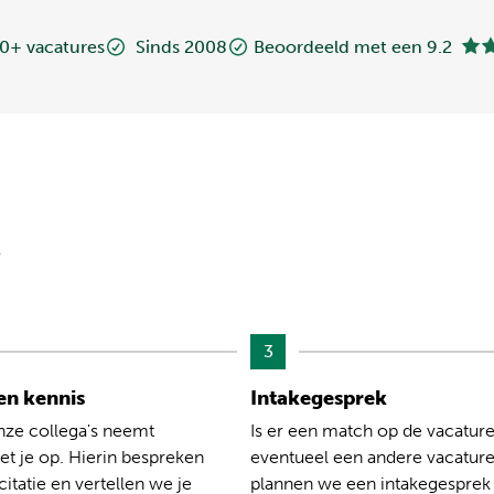
0+ vacatures
Sinds 2008
Beoordeeld met een 9.2
?
3
n kennis
Intakegesprek
nze collega's neemt
Is er een match op de vacature
t je op. Hierin bespreken
eventueel een andere vacatur
citatie en vertellen we je
plannen we een intakegesprek