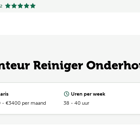
.2
.2
onteur Reiniger Onderh
aris
Uren per week
 - €3400 per maand
38 - 40 uur