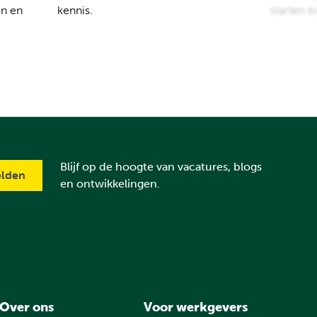
en en
kennis.
starten b
Blijf op de hoogte van vacatures, blogs
en ontwikkelingen.
Over ons
Voor werkgevers