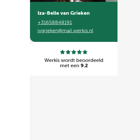
Iza-Belle van Grieken
+31658848191
ivgrieken@mail.werkis.nl
Werkis wordt beoordeeld
met een
9.2