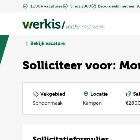
1.200+ vacatures
1.200+ vacatures
Sinds 2008
Sinds 2008
Beoordeeld met een 9
Beoordeeld met een 9
Bekijk vacature
Solliciteer voor: M
Vakgebied
Locatie
Sal
Schoonmaak
Kampen
€2800
Sollicitatieformulier