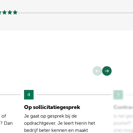
4
5
Op sollicitatiegesprek
Contra
 of
Je gaat op gesprek bij de
Is het ge
e? Dan
opdrachtgever. Je leert hierin het
positief
bedrijf beter kennen en maakt
snel moge