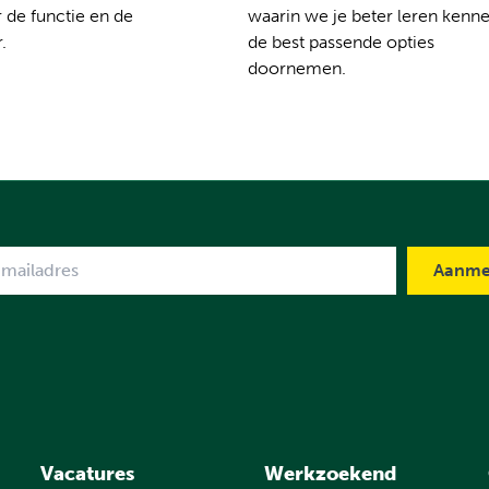
 de functie en de
waarin we je beter leren kenn
.
de best passende opties
doornemen.
me
Vacatures
Werkzoekend