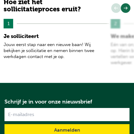
Hoe ziet het
sollicitatieproces eruit?
1
2
Je solliciteert
We make
Jouw eerst stap naar een nieuwe baan! Wij
Eén van on
bekijken je sollicitatie en nemen binnen twee
op. Hierin b
werkdagen contact met je op.
vertellen w
werkgever.
Schrijf je in voor onze nieuwsbrief
Name