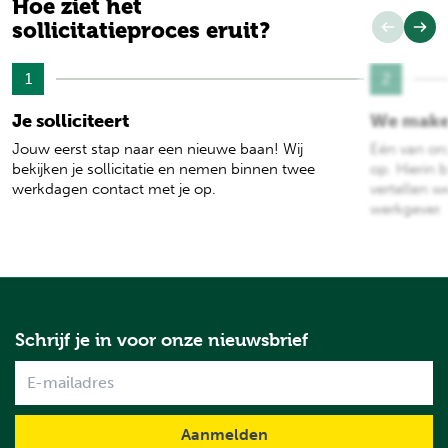
Hoe ziet het
sollicitatieproces eruit?
1
2
Je solliciteert
We make
Jouw eerst stap naar een nieuwe baan! Wij
Eén van on
bekijken je sollicitatie en nemen binnen twee
op. Hierin b
werkdagen contact met je op.
vertellen w
werkgever.
Schrijf je in voor onze nieuwsbrief
Name