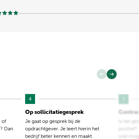
4
5
Op sollicitatiegesprek
Contra
 of
Je gaat op gesprek bij de
Is het ge
e? Dan
opdrachtgever. Je leert hierin het
positief
bedrijf beter kennen en maakt
snel moge