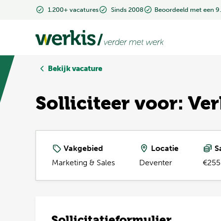
1.200+ vacatures
1.200+ vacatures
Sinds 2008
Sinds 2008
Beoordeeld met een 9
Beoordeeld met een 9
Bekijk vacature
Solliciteer voor: 
Vakgebied
Locatie
Sa
Marketing & Sales
Deventer
€255
Sollicitatieformulier