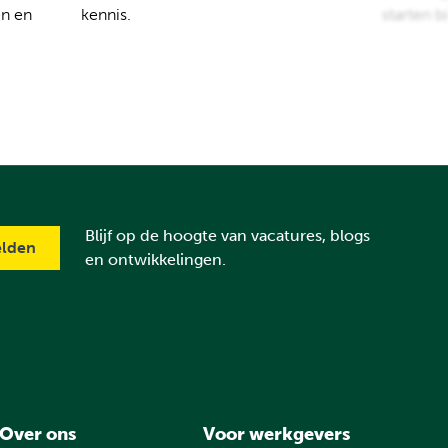
en en
kennis.
starten b
Blijf op de hoogte van vacatures, blogs
en ontwikkelingen.
Over ons
Voor werkgevers