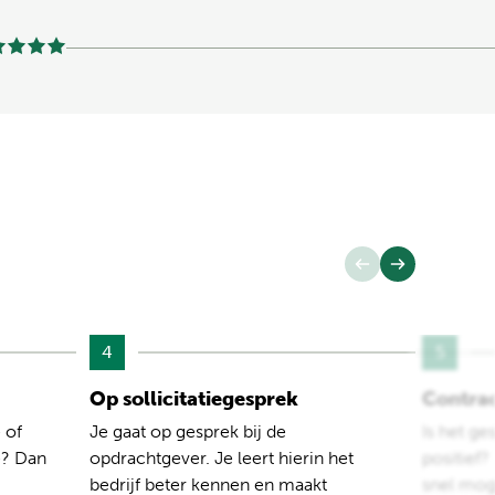
4
5
Op sollicitatiegesprek
Contra
 of
Je gaat op gesprek bij de
Is het ge
e? Dan
opdrachtgever. Je leert hierin het
positief
bedrijf beter kennen en maakt
snel moge