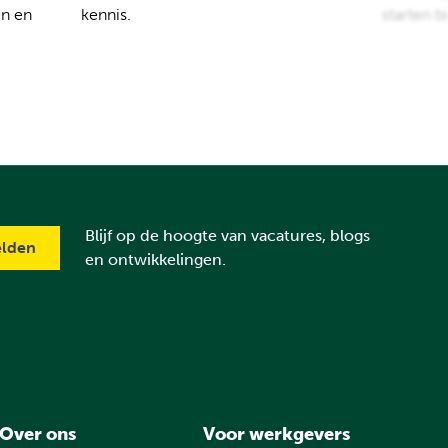
en en
kennis.
starten b
Blijf op de hoogte van vacatures, blogs
en ontwikkelingen.
Over ons
Voor werkgevers