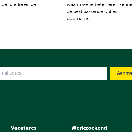
 de functie en de
waarin we je beter leren kenn
.
de best passende opties
doornemen.
me
Vacatures
Werkzoekend