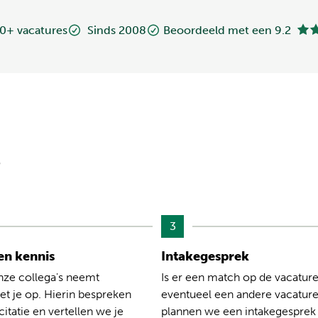
0+ vacatures
Sinds 2008
Beoordeeld met een 9.2
?
3
n kennis
Intakegesprek
nze collega's neemt
Is er een match op de vacature
t je op. Hierin bespreken
eventueel een andere vacatur
citatie en vertellen we je
plannen we een intakegesprek