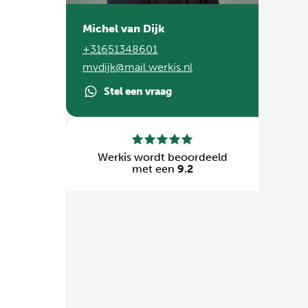
Michel van Dijk
+31651348601
mvdijk@mail.werkis.nl
Stel een vraag
Werkis wordt beoordeeld
met een
9.2