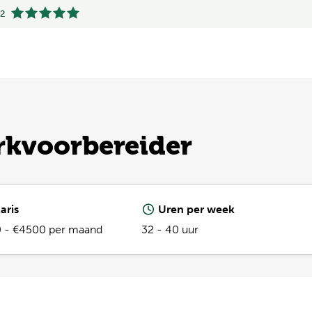
.2
.2
erkvoorbereider
aris
Uren per week
 - €4500 per maand
32 - 40 uur