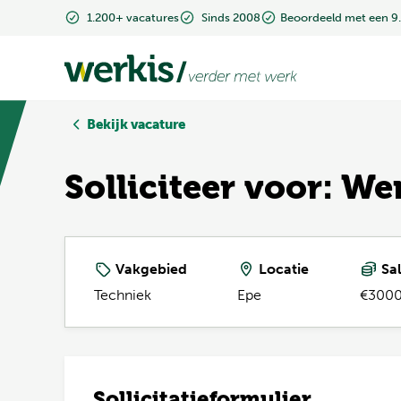
1.200+ vacatures
1.200+ vacatures
Sinds 2008
Sinds 2008
Beoordeeld met een 9
Beoordeeld met een 9
Bekijk vacature
Solliciteer voor: W
Vakgebied
Locatie
Sal
Techniek
Epe
€3000
Sollicitatieformulier