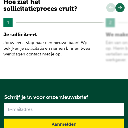
Hoe ziet het
sollicitatieproces eruit?
1
2
Je solliciteert
We make
Jouw eerst stap naar een nieuwe baan! Wij
Eén van on
bekijken je sollicitatie en nemen binnen twee
op. Hierin b
werkdagen contact met je op.
vertellen w
werkgever.
Schrijf je in voor onze nieuwsbrief
Name