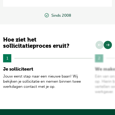
Sinds 2008
Hoe ziet het
sollicitatieproces eruit?
1
2
Je solliciteert
We make
Jouw eerst stap naar een nieuwe baan! Wij
Eén van on
bekijken je sollicitatie en nemen binnen twee
op. Hierin b
werkdagen contact met je op.
vertellen w
werkgever.