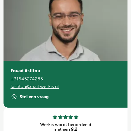
Fouad Astitou
+31645274285
fastitou@mail.werkis.nl
Stel een vraag
Werkis wordt beoordeeld
met een
9.2