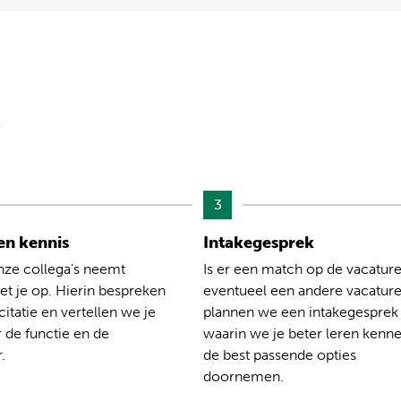
?
3
n kennis
Intakegesprek
nze collega's neemt
Is er een match op de vacature
t je op. Hierin bespreken
eventueel een andere vacatur
citatie en vertellen we je
plannen we een intakegesprek
 de functie en de
waarin we je beter leren kenn
.
de best passende opties
doornemen.