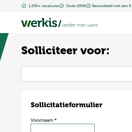
1.200+ vacatures
1.200+ vacatures
Sinds 2008
Sinds 2008
Beoordeeld met een 9
Beoordeeld met een 9
Solliciteer voor:
Sollicitatieformulier
Voornaam
*