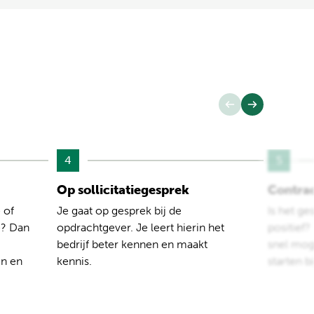
4
5
Op sollicitatiegesprek
Contra
 of
Je gaat op gesprek bij de
Is het ge
e? Dan
opdrachtgever. Je leert hierin het
positief
bedrijf beter kennen en maakt
snel moge
en en
kennis.
starten b