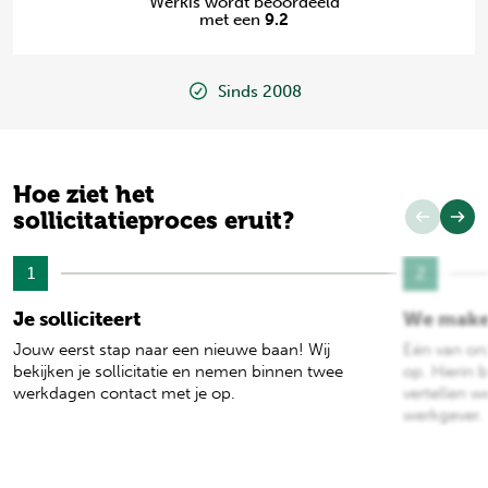
Werkis wordt beoordeeld
met een
9.2
Sinds 2008
Hoe ziet het
sollicitatieproces eruit?
1
2
Je solliciteert
We make
Jouw eerst stap naar een nieuwe baan! Wij
Eén van on
bekijken je sollicitatie en nemen binnen twee
op. Hierin b
werkdagen contact met je op.
vertellen w
werkgever.