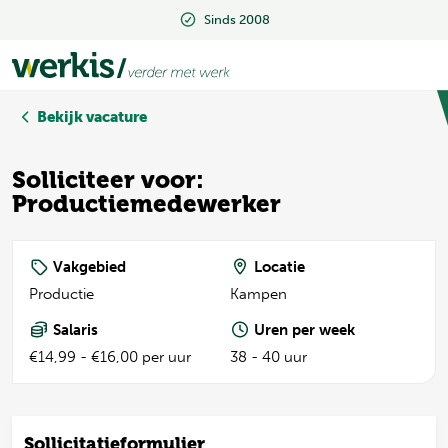
Sinds 2008
Sinds 2008
Bekijk vacature
Solliciteer voor:
Productiemedewerker
Vakgebied
Locatie
Productie
Kampen
Salaris
Uren per week
€14,99 - €16,00 per uur
38 - 40 uur
Sollicitatieformulier