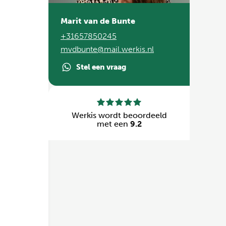
Marit van de Bunte
+31657850245
mvdbunte@mail.werkis.nl
Stel een vraag
Werkis wordt beoordeeld
met een
9.2