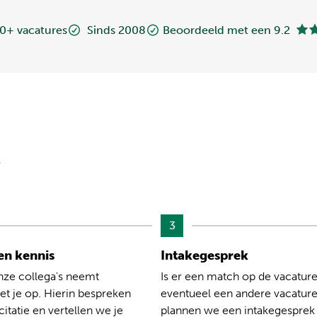
0+ vacatures
Sinds 2008
Beoordeeld met een 9.2
?
3
n kennis
Intakegesprek
nze collega's neemt
Is er een match op de vacature
t je op. Hierin bespreken
eventueel een andere vacatur
citatie en vertellen we je
plannen we een intakegesprek