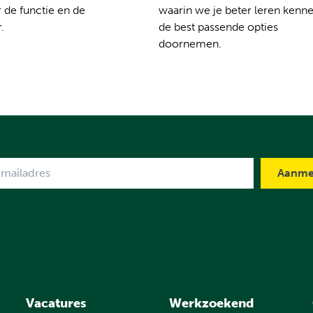
 de functie en de
waarin we je beter leren kenn
.
de best passende opties
doornemen.
me
Vacatures
Werkzoekend