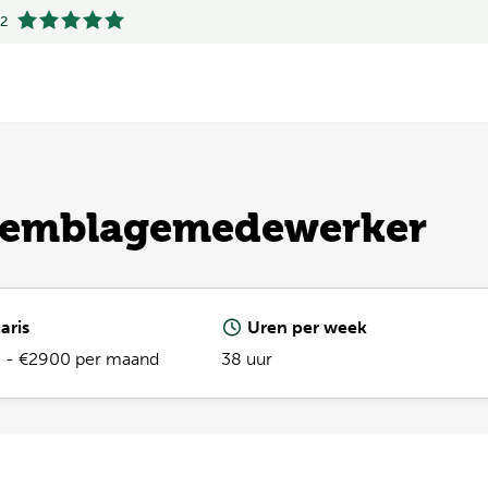
.2
.2
Assemblagemedewerker
aris
Uren per week
 - €2900 per maand
38 uur