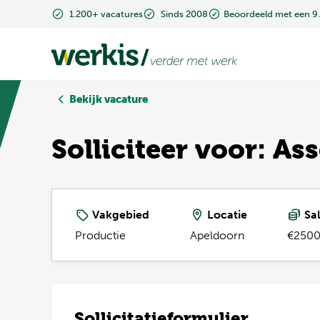
1.200+ vacatures
1.200+ vacatures
Sinds 2008
Sinds 2008
Beoordeeld met een 9
Beoordeeld met een 9
Bekijk vacature
Solliciteer voor: 
Vakgebied
Locatie
Sal
Productie
Apeldoorn
€2500
Sollicitatieformulier