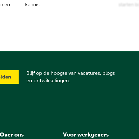
en en
kennis.
starten b
Blijf op de hoogte van vacatures, blogs
en ontwikkelingen.
Over ons
Voor werkgevers