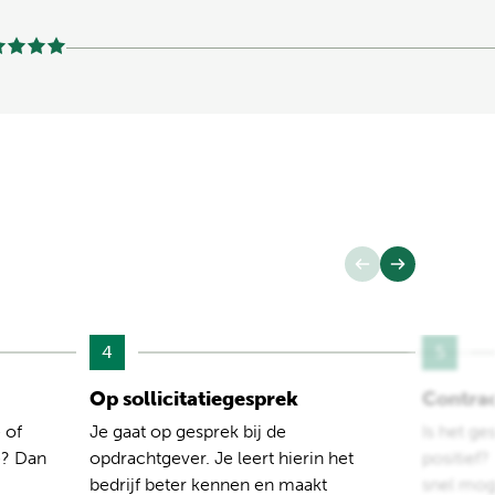
4
5
Op sollicitatiegesprek
Contra
 of
Je gaat op gesprek bij de
Is het ge
e? Dan
opdrachtgever. Je leert hierin het
positief
bedrijf beter kennen en maakt
snel moge