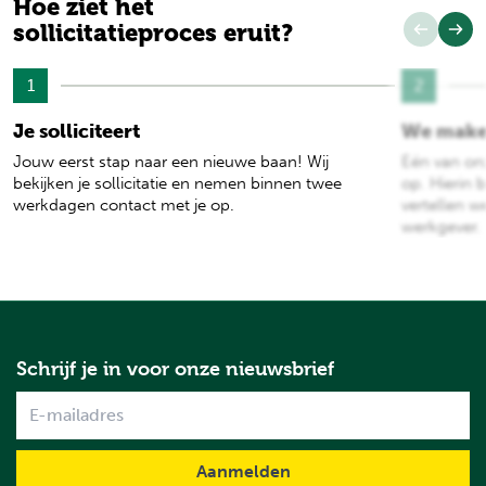
Hoe ziet het
sollicitatieproces eruit?
1
2
Je solliciteert
We make
Jouw eerst stap naar een nieuwe baan! Wij
Eén van on
bekijken je sollicitatie en nemen binnen twee
op. Hierin b
werkdagen contact met je op.
vertellen w
werkgever.
Schrijf je in voor onze nieuwsbrief
Name