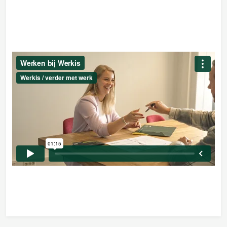
stimuleren dit op veel verschillende manieren. Naast
diverse interne en externe trainingen kijken we altijd hoe
we jouw persoonlijke ontwikkeling en ambities verder
kunnen stimuleren door middel van trainingen, coaching,
kennissessies en cursussen. Daarnaast is er veel ruimte
om door te groeien richting sales, management en/of een
specialistische functie, afgestemd op jouw ambities. Ook
het opzetten van je eigen onderneming hoort tot de
mogelijkheden.