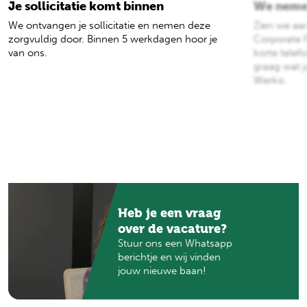
Je sollicitatie komt binnen
We neme
We ontvangen je sollicitatie en nemen deze
Zien we a
zorgvuldig door. Binnen 5 werkdagen hoor je
Corporate R
van ons.
korte tele
graag wat j
Werkis.
Heb je een vraag
over de vacature?
Stuur ons een Whatsapp
berichtje en wij vinden
jouw nieuwe baan!