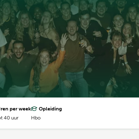
ren per week
Opleiding
ot 40 uur
Hbo