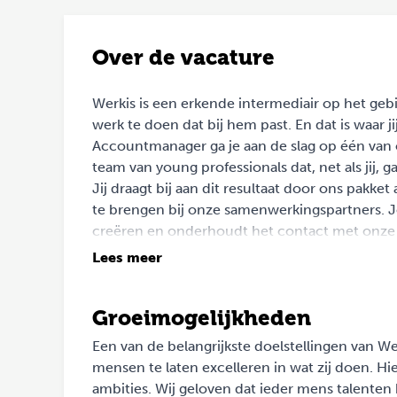
Over de vacature
Werkis is een erkende intermediair op het geb
werk te doen dat bij hem past. En dat is waar ji
Accountmanager ga je aan de slag op één van 
team van young professionals dat, net als jij, g
Jij draagt bij aan dit resultaat door ons pak
te brengen bij onze samenwerkingspartners. J
creëren en onderhoudt het contact met onze 
bouw je deze relaties graag verder uit om opt
Lees meer
overtreffen. Dankzij ons uitgebreide oplei
optimaal ontwikkeld en ben jij al binnen enkel
Groeimogelijkheden
Als Accountmanager bij Werkis Apeldoorn heb j
bezoek gaat bij potentiële en bestaande opdra
Een van de belangrijkste doelstellingen van W
manier invulling te geven, maar kan hierin alt
mensen te laten excelleren in wat zij doen. H
meeste voldoening uit samen successen behale
ambities. Wij geloven dat ieder mens talenten