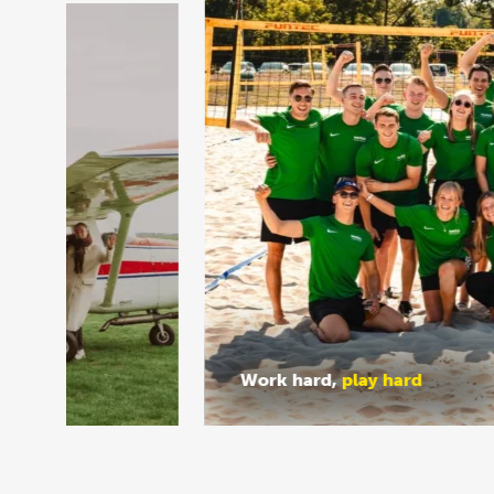
Work hard,
play hard