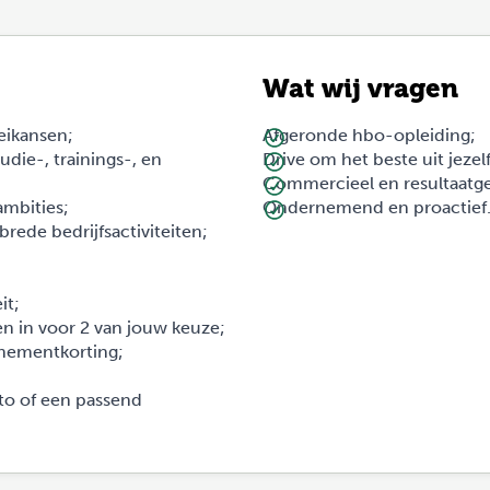
Wat wij vragen
oeikansen;
Afgeronde hbo-opleiding;
die-, trainings-, en
Drive om het beste uit jezel
Commercieel en resultaatge
mbities;
Ondernemend en proactief
brede bedrijfsactiviteiten;
it;
gen in voor 2 van jouw keuze;
nnementkorting;
to of een passend