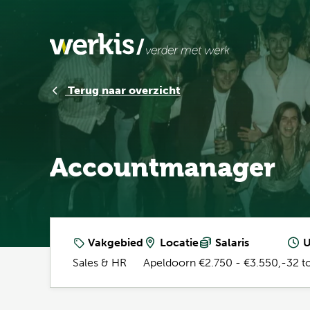
Terug naar overzicht
Accountmanager
Vakgebied
Locatie
Salaris
U
Sales & HR
Apeldoorn
€2.750 - €3.550,-
32 t