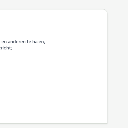
f en anderen te halen;
richt;
.