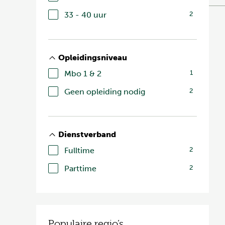
33 - 40 uur
2
Opleidingsniveau
Mbo 1 & 2
1
Geen opleiding nodig
2
Dienstverband
Fulltime
2
Parttime
2
Populaire regio’s