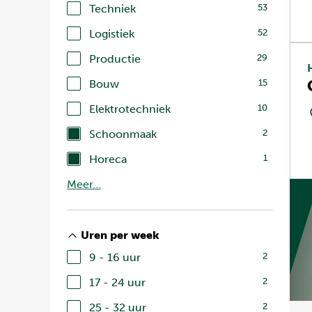
Techniek
53
Logistiek
52
Productie
29
Bouw
15
Elektrotechniek
10
Schoonmaak
2
Horeca
1
Meer...
Uren per week
9 - 16 uur
2
17 - 24 uur
2
25 - 32 uur
2