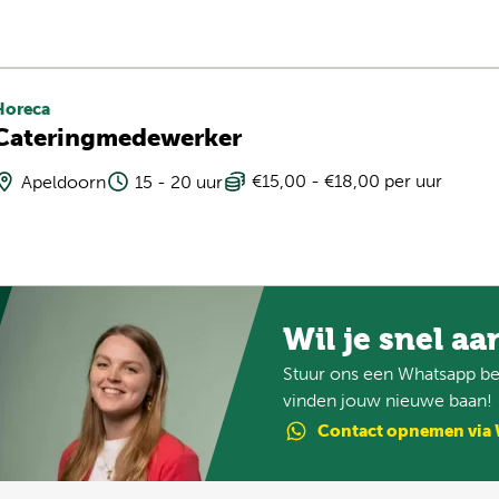
Horeca
Cateringmedewerker
€15,00 - €18,00 per uur
Apeldoorn
15 - 20 uur
Wil je snel aa
Stuur ons een Whatsapp ber
vinden jouw nieuwe baan!
Contact
opnemen
via