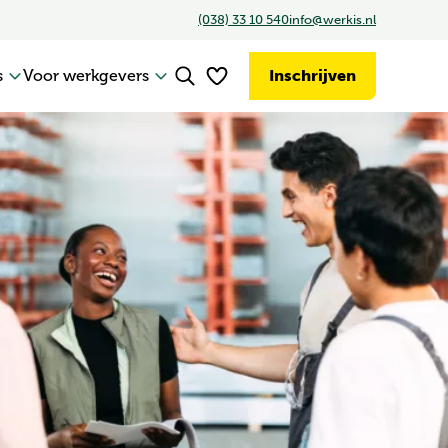
(038) 33 10 540
info@werkis.nl
Inschrijven
s
Voor werkgevers