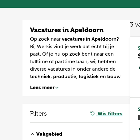
3
v
Vacatures in Apeldoorn
Op zoek naar
vacatures in Apeldoorn?
Bij Werkis vind je werk dat écht bij je
past. Of je nu op zoek bent naar een
fulltime of parttime baan, wij hebben
diverse vacatures in onder andere de
techniek
,
productie
,
logistiek
en
bouw
.
Gebruik de filters om jouw ideale baan
Lees meer
te vinden of bekijk direct het actuele
vacatureaanbod in Apeldoorn.
Filters
Wis filters
Vakgebied