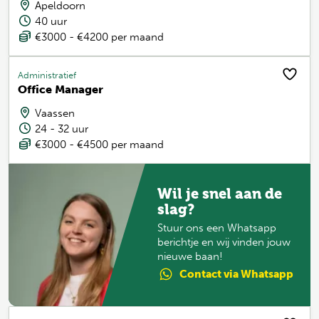
Apeldoorn
40 uur
€3000 - €4200 per maand
Administratief
Office Manager
Vaassen
24 - 32 uur
€3000 - €4500 per maand
Wil je snel aan de
slag?
Stuur ons een Whatsapp
berichtje en wij vinden jouw
nieuwe baan!
Contact
via Whatsapp