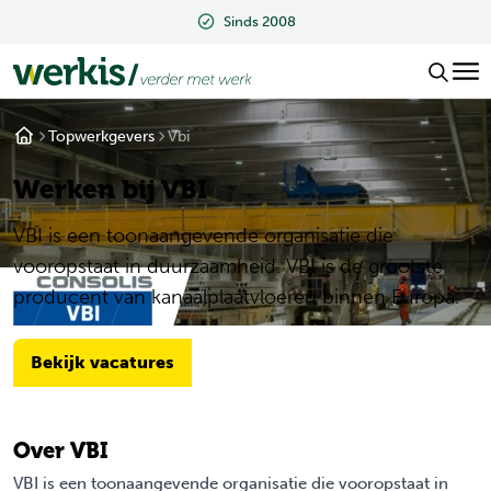
2008
Beoordeeld met een 9.2
Topwerkgevers
Vbi
Werken bij VBI
VBI is een toonaangevende organisatie die
vooropstaat in duurzaamheid. VBI is de grootste
producent van kanaalplaatvloeren binnen Europa.
Bekijk vacatures
Over VBI
VBI is een toonaangevende organisatie die vooropstaat in