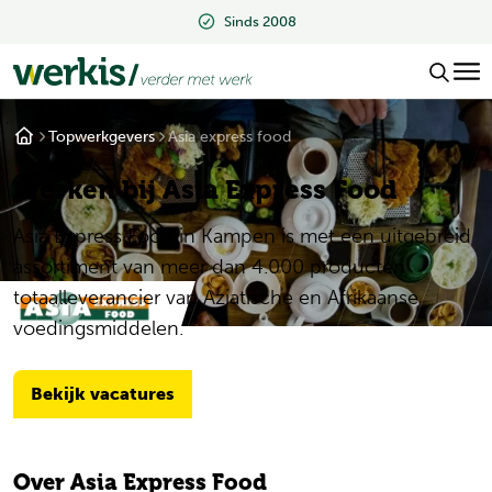
Sinds 2008
Beoordeeld met ee
Topwerkgevers
Asia express food
Werken bij Asia Express Food
Asia Express Food in Kampen is met een uitgebreid
assortiment van meer dan 4.000 producten
totaalleverancier van Aziatische en Afrikaanse
voedingsmiddelen.
Bekijk vacatures
Over Asia Express Food